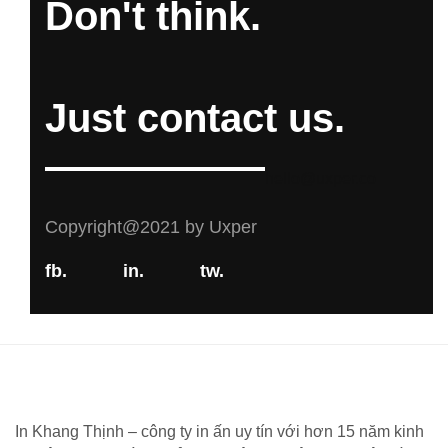
Don't think.
Just contact us.
hello@uxper.co
Copyright@2021 by Uxper
fb.
in.
tw.
In Khang Thịnh – công ty in ấn uy tín với hơn 15 năm kinh