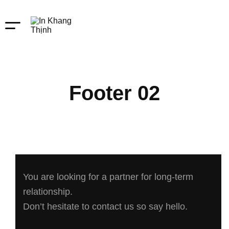
Footer 02
You are looking for a partner for long-term
relationship.
Don’t hesitate to contact us so say hello.